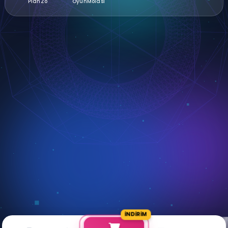
PlanZo
OyunMolası
İNDİRİM