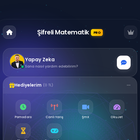
Şifreli Matematik
PRO
Yapay Zeka
Sana nasıl yardım edebilirim?
Hediyelerim
(0 TL)
Pomodoro
CanlıYarış
ŞmX
OkuJet