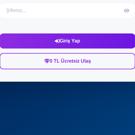
Giriş Yap
0 TL Ücretsiz Ulaş