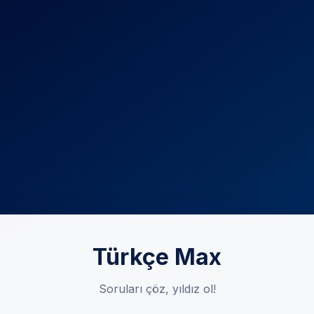
Türkçe Max
Soruları çöz, yıldız ol!